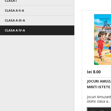
CLASA I
CLASA A II-A
CLASA A III-A
CLASA A IV-A
lei 8.00
JOCURI AMUZ
MINTI ISTETE
SA EXER
VACANTA
Jocuri Amuzant
istete clasa a...
IV-A