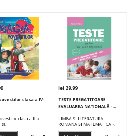
entru
Lectura Suplimentara Clasa
Magia povesti
..
a IV-a Autor:...
- povestiri si.
99
lei 29.99
POVESTILE MAGICE
ovestilor clasa a IV-
TESTE PREGATITOARE
ALE
EVALUAREA NAŢIONALĂ -...
A LUI AILY,
AVENTURIERILOR
 PRIETENI, UN
CLASA...
vestilor clasa a II-a -
LIMBA SI LITERATURA
si...
ROMANA SI MATEMATICA -...
OP...