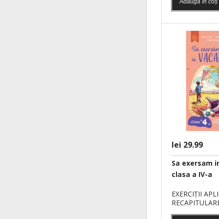
Adaugă în coș
lei 29.99
Sa exersam i
clasa a IV-a
CAIET DE
MATEMA
EXERCIŢII AP
RECAPITULAREA
CLASA A 