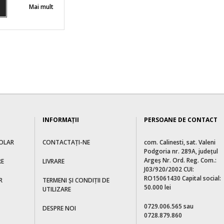
Mai mult
INFORMAŢII
PERSOANE DE CONTACT
OLAR
CONTACTAȚI-NE
com. Calinesti, sat. Valeni
Podgoria nr. 289A, judeţul
Argeş Nr. Ord. Reg. Com.:
RE
LIVRARE
J03/920/2002 CUI:
RO15061430 Capital social:
R
TERMENI ȘI CONDIȚII DE
50.000 lei
UTILIZARE
0729.006.565 sau
DESPRE NOI
0728.879.860