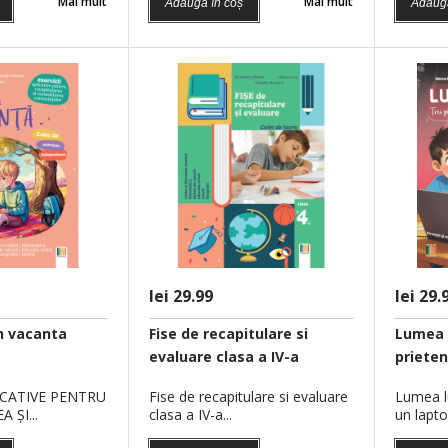
Mai mult
Mai mult
Adaugă în coș
Adaugă
EXERCIŢII APLICAT
RECAPITULAREA ŞI..
lei 29.99
lei 29.
n vacanta
Fise de recapitulare si
Lumea l
evaluare clasa a IV-a
prieteni
 LUCRU LA
TICA
LICATIVE PENTRU
Fise de recapitulare si evaluare
Lumea lu
 ŞI...
clasa a IV-a...
un laptop
IV-A