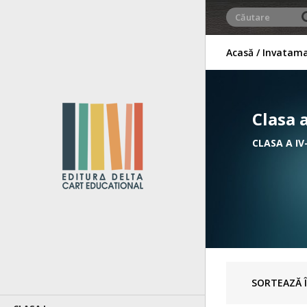
Acasă
Invatama
Clasa a
CLASA A IV
JOCURI 
PENTRU 
ISTETE
SORTEAZĂ Î