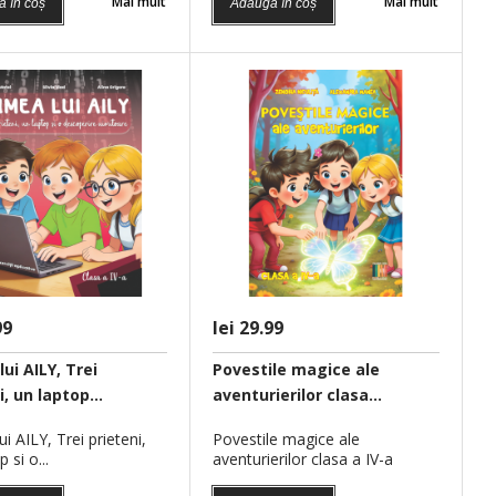
Mai mult
Mai mult
 în coș
Adaugă în coș
IVE PENTRU
Lumea lui AIL
.
un laptop si o
Fise de recapitulare si
evaluare clasa a IV-a...
99
lei 29.99
ui AILY, Trei
Povestile magice ale
, un laptop...
aventurierilor clasa...
i AILY, Trei prieteni,
Povestile magice ale
 si o...
aventurierilor clasa a IV-a