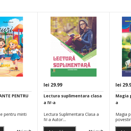
Jocuri Amuzante p
minti istete clasa a.
lei 29.99
lei 29.
FISE DE
ANTE PENTRU
Lectura suplimentara clasa
Magia p
RECAPITULARE SI
a IV-a
a
SAM IN
EVALUARE CLASA A
LUME
 CLASA A
IV-A
TREI
e pentru minti
Lectura Suplimentara Clasa a
Magia po
IV-a Autor:...
povestiri 
LAPT