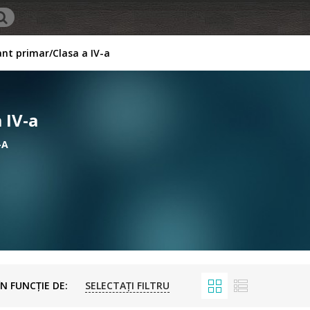
nt primar
Clasa a IV-a
 IV-a
-A
AMUZANTE
LECTURA
MAG
MINTI
SUPLIMENTARA
POVE
CLASA A IV-A
A IV-
N FUNCŢIE DE:
SELECTAȚI FILTRU