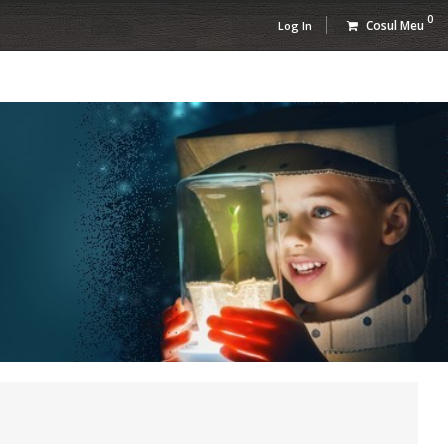
0
Cosul Meu
Log In
TESTE
PREGATITOARE
IA
EVALUAREA
STILOR CLASA
NAŢIONALĂ -...
A