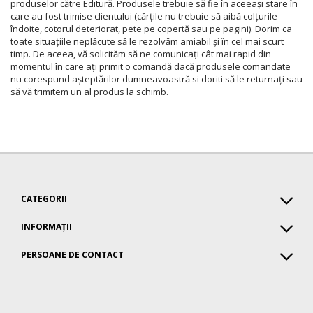
produselor către Editură. Produsele trebuie să fie în aceea
ș
i stare în
care au fost trimise clientului (căr
ț
ile nu trebuie să aibă col
ț
urile
îndoite, cotorul deteriorat, pete pe copertă sau pe pagini). Dorim ca
toate situa
ț
iile neplăcute să le rezolvăm amiabil
ș
i în cel mai scurt
timp. De aceea, vă solicităm să ne comunica
ț
i cât mai rapid din
momentul în care a
ț
i primit o comandă dacă produsele comandate
nu corespund a
ș
teptărilor dumneavoastră si doriti să le returna
ț
i sau
să vă trimitem un al produs la schimb.
CATEGORII
INFORMAŢII
PERSOANE DE CONTACT