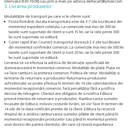
intervalul 8:30-16:00) sau prin e-mail, pe adresa deltacart@ymail.com
3. Livrarea produselor:
Modalităţile de transport pe care vi le oferim sunt:
Posta Română: durata transportului este de 3-7 zile lucrătoare din
momentul expedierii coletului. La comenzile mai mici de 300 lei
taxele sunt suportate de client şi sunt 15 lei, iar la cele peste 300
lei sunt suportate se editură.
Curier rapid (Fan Courier): transportul durează 2-3 zile lucrătoare
din momentul confirmării comenzii. La comenzile mai mici de 300 lei
taxele sunt suportate de client şi sunt 20 lei, iar la cele peste 300
lei sunt suportate se editură.
Livrarea se va efectua la adresa de destina
ț
ie specificată de
dumneavoastră în momentul comenzii. Modalită
ț
i de plată: Plata se
va face ramburs la primirea comenzii. Politica de retur. Modalită
ț
i
ș
i
termene de returnare a produselor Returnarea produselor
achizitionate se poate efectua în termen de 14 zile calendaristice din
momentul recep
ț
ionării comenzii, fară penalită
ț
i
ș
i fără a justifica
decizia de retragere. Clientul are obliga
ț
ia de a notifica Editura
privind inten
ț
ia de returnare a produselor. Rambursarea sumelor
încasate de Editura, inclusiv costurile livrării, se vor face în termen de
14 zile de la data notificării primite de la client. Editura î
ș
i rezervă
dreptul de a amâna rambursarea sumelor plătite de client până în
momentul recep
ț
ionării produselor sau până în momentul primirii
unei dovezi din partea clientului, din care să reiasă expedierea