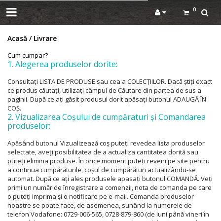
0
Acasă
Livrare
Cum cumpar?
1. Alegerea produselor dorite:
Consultați LISTA DE PRODUSE sau cea a COLECȚIILOR. Dacă știți exact
ce produs căutați, utilizați câmpul de Căutare din partea de sus a
paginii. După ce ați găsit produsul dorit apăsați butonul ADAUGĂ ÎN
COȘ.
2. Vizualizarea Coșului de cumpăraturi și Comandarea
produselor:
Apăsând butonul Vizualizează coș puteți revedea lista produselor
selectate, aveți posibilitatea de a actualiza cantitatea dorită sau
puteți elimina produse. În orice moment puteți reveni pe site pentru
a continua cumpărăturile, coșul de cumpărături actualizându-se
automat. După ce ați ales produsele apasați butonul COMANDĂ. Veți
primi un număr de înregistrare a comenzii, nota de comanda pe care
o puteți imprima și o notificare pe e-mail. Comanda produselor
noastre se poate face, de asemenea, sunând la numerele de
telefon Vodafone: 0729-006-565, 0728-879-860 (de luni până vineri în