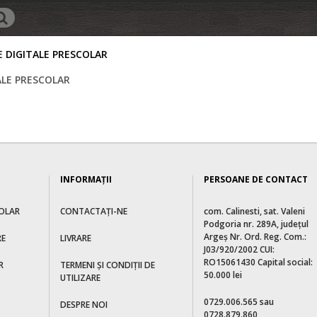
E DIGITALE PRESCOLAR
TALE PRESCOLAR
INFORMAŢII
PERSOANE DE CONTACT
OLAR
CONTACTAȚI-NE
com. Calinesti, sat. Valeni
Podgoria nr. 289A, judeţul
Argeş Nr. Ord. Reg. Com.:
RE
LIVRARE
J03/920/2002 CUI:
RO15061430 Capital social:
R
TERMENI ȘI CONDIȚII DE
50.000 lei
UTILIZARE
0729.006.565 sau
DESPRE NOI
0728.879.860