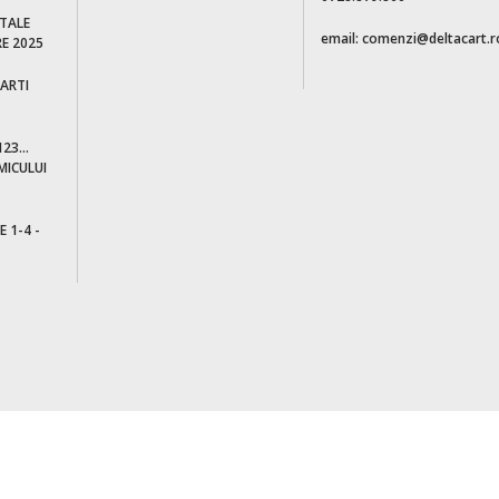
ITALE
email: comenzi@deltacart.r
E 2025
CARTI
23...
MICULUI
E 1-4 -