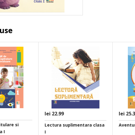
duse
lei 22.99
lei 25.
tulare si
Lectura suplimentara clasa
Aventur
a I
I