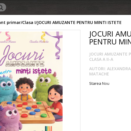
nt primar
Clasa I
JOCURI AMUZANTE PENTRU MINTI ISTETE
JOCURI AM
PENTRU MIN
JOCURI AMUZANTE P
CLASA A II-A
AUTORI: ALEXANDRA
MATACHE
Starea
Nou