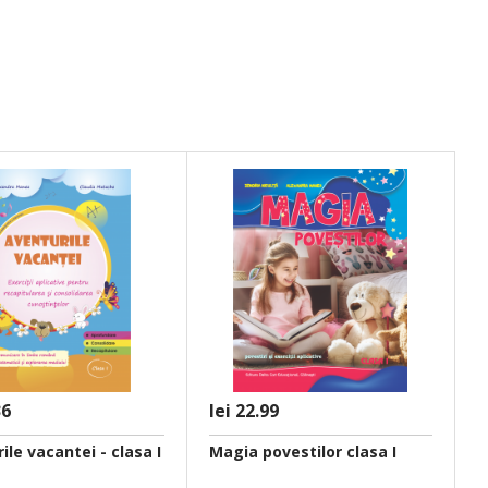
36
lei 22.99
l
ile vacantei - clasa I
Magia povestilor clasa I
S
c