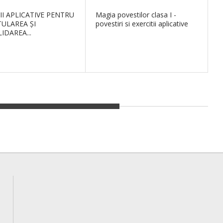
II APLICATIVE PENTRU
Magia povestilor clasa I -
E
TULAREA ŞI
povestiri si exercitii aplicative
R
IDAREA...
C