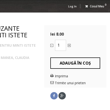
0
Cosul Meu
Log In
UZANTE
TI ISTETE
lei 8.00
ENTRU MINTI ISTETE
-
+
 MANEA, CLAUDIA
ADAUGĂ ÎN COȘ
Imprima
Trimite unui prieten