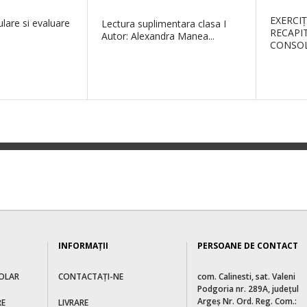
EXERCIŢ
ulare si evaluare
Lectura suplimentara clasa I
RECAPI
Autor: Alexandra Manea...
CONSOL
INFORMAŢII
PERSOANE DE CONTACT
OLAR
CONTACTAȚI-NE
com. Calinesti, sat. Valeni
Podgoria nr. 289A, judeţul
Argeş Nr. Ord. Reg. Com.:
RE
LIVRARE