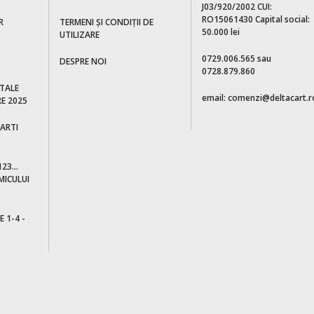
J03/920/2002 CUI:
RO15061430 Capital social:
R
TERMENI ȘI CONDIȚII DE
50.000 lei
UTILIZARE
0729.006.565 sau
DESPRE NOI
0728.879.860
ITALE
email: comenzi@deltacart.r
E 2025
CARTI
23...
MICULUI
E 1-4 -