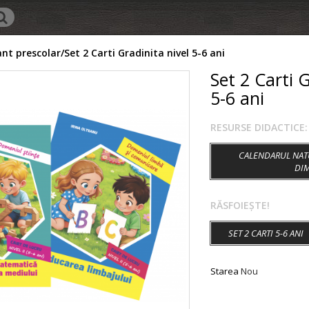
nt prescolar
Set 2 Carti Gradinita nivel 5-6 ani
Set 2 Carti G
5-6 ani
RESURSE DIDACTICE:
CALENDARUL NATU
DIM
RĂSFOIEŞTE!
SET 2 CARTI 5-6 ANI
Starea
Nou