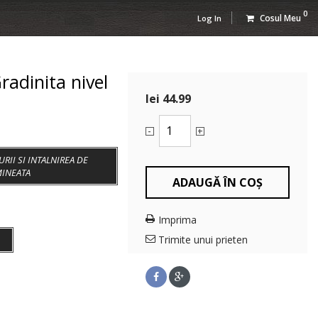
0
Cosul Meu
Log In
radinita nivel
lei 44.99
-
+
RII SI INTALNIREA DE
INEATA
ADAUGĂ ÎN COȘ
Imprima
Trimite unui prieten