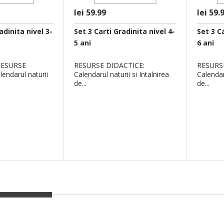
lei 59.99
lei 59.
adinita nivel 3-
Set 3 Carti Gradinita nivel 4-
Set 3 Ca
5 ani
6 ani
RESURSE
RESURSE DIDACTICE:
RESURS
endarul naturii
Calendarul naturii si Intalnirea
Calendar
de...
de...