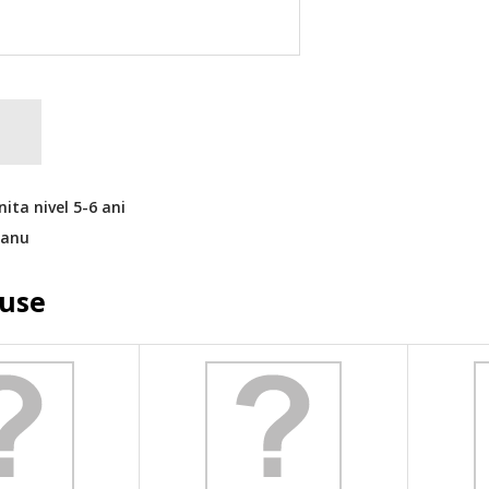
nita nivel 5-6 ani
eanu
duse