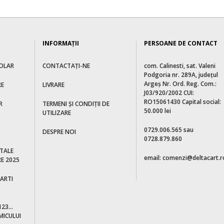
INFORMAŢII
PERSOANE DE CONTACT
OLAR
CONTACTAȚI-NE
com. Calinesti, sat. Valeni
Podgoria nr. 289A, judeţul
Argeş Nr. Ord. Reg. Com.:
RE
LIVRARE
J03/920/2002 CUI:
RO15061430 Capital social:
R
TERMENI ȘI CONDIȚII DE
50.000 lei
UTILIZARE
0729.006.565 sau
DESPRE NOI
0728.879.860
ITALE
email: comenzi@deltacart.r
E 2025
CARTI
23...
MICULUI