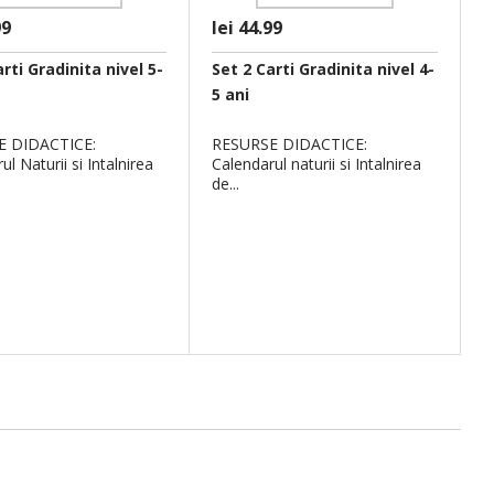
99
lei 44.99
l
rti Gradinita nivel 5-
Set 2 Carti Gradinita nivel 4-
S
5 ani
a
E DIDACTICE:
RESURSE DIDACTICE:
V
ul Naturii si Intalnirea
Calendarul naturii si Intalnirea
de...